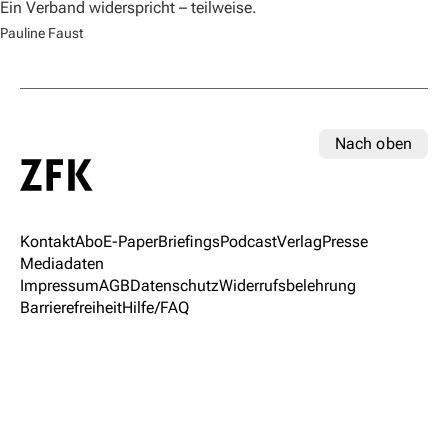
Ein Verband widerspricht – teilweise.
Pauline Faust
Nach oben
Kontakt
Abo
E-Paper
Briefings
Podcast
Verlag
Presse
Mediadaten
Impressum
AGB
Datenschutz
Widerrufsbelehrung
Barrierefreiheit
Hilfe/FAQ