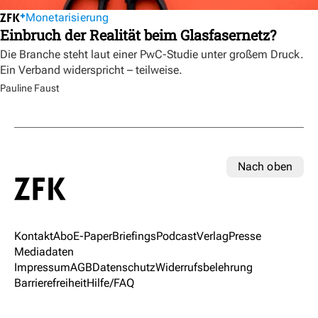
Monetarisierung
Einbruch der Realität beim Glasfasernetz?
Die Branche steht laut einer PwC-Studie unter großem Druck.
Ein Verband widerspricht – teilweise.
Pauline Faust
Nach oben
Kontakt
Abo
E-Paper
Briefings
Podcast
Verlag
Presse
Mediadaten
Impressum
AGB
Datenschutz
Widerrufsbelehrung
Barrierefreiheit
Hilfe/FAQ