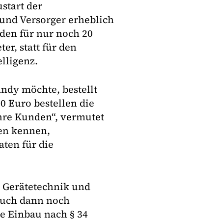
start der
und Versorger erheblich
nden für nur noch 20
er, statt für den
elligenz.
ndy möchte, bestellt
20 Euro bestellen die
ihre Kunden“, vermutet
den kennen,
ten für die
t Gerätetechnik und
auch dann noch
e Einbau nach § 34