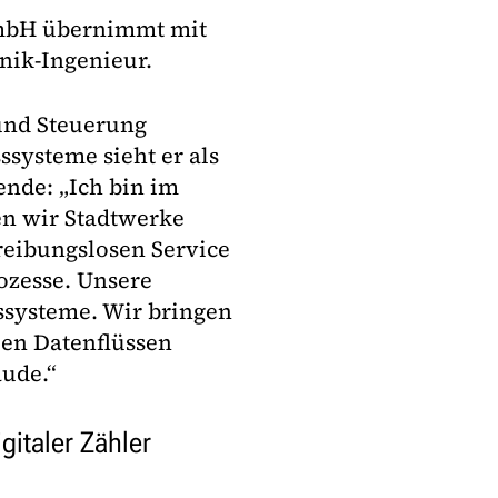
GmbH übernimmt mit
nik-Ingenieur.
 und Steuerung
ssysteme sieht er als
ende: „Ich bin im
n wir Stadtwerke
reibungslosen Service
ozesse. Unsere
sssysteme. Wir bringen
len Datenflüssen
äude.“
gitaler Zähler