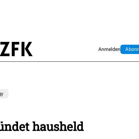
Anmelden
Abo
n
gy
ündet hausheld