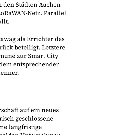
In den Städten Aachen
LoRaWAN-Netz. Parallel
llt.
awag als Errichter des
̈ck beteiligt. Letztere
mune zur Smart City
t dem entsprechenden
enner.
rschaft auf ein neues
frisch geschlossene
ine langfristige