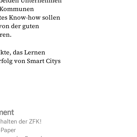
e beiden Unternehmen
nd Kommunen
ltes Know-how sollen
von der guten
ren.
kte, das Lernen
rfolg von Smart Citys
ment
halten der ZFK!
 ePaper