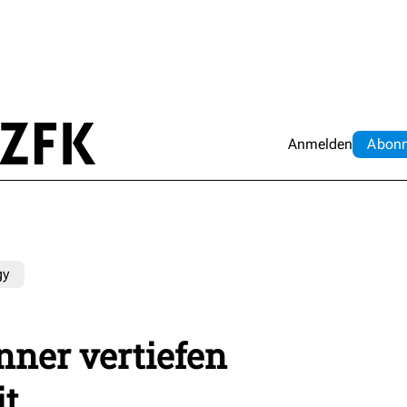
Anmelden
Abo
n
gy
nner vertiefen
t