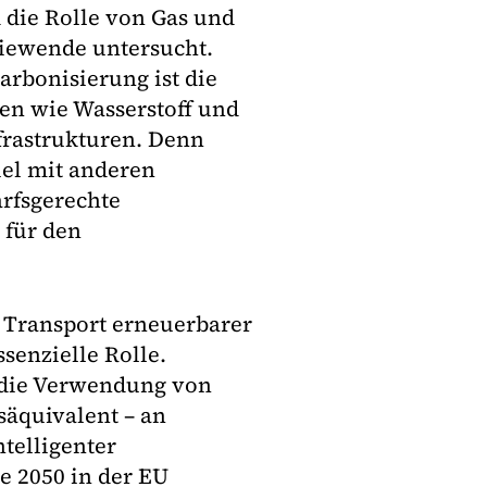
d die Rolle von Gas und
giewende untersucht.
arbonisierung ist die
en wie Wasserstoff und
frastrukturen. Denn
el mit anderen
rfsgerechte
 für den
n Transport erneuerbarer
senzielle Rolle.
h die Verwendung von
säquivalent – an
telligenter
 2050 in der EU