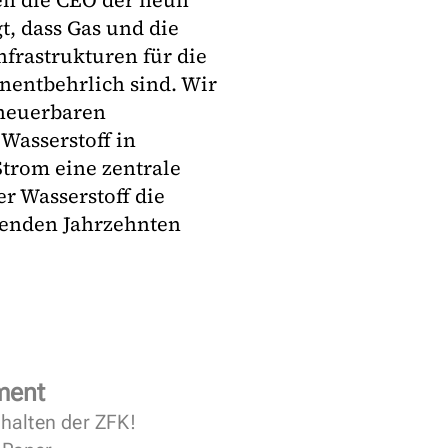
en die CEO der neun
t, dass Gas und die
frastrukturen für die
nentbehrlich sind. Wir
rneuerbaren
Wasserstoff in
trom eine zentrale
er Wasserstoff die
enden Jahrzehnten
ment
halten der ZFK!