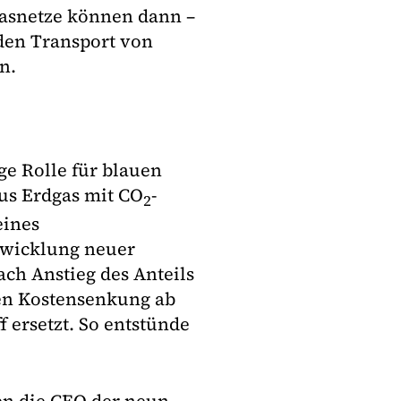
Gasnetze können dann –
 den Transport von
n.
ge Rolle für blauen
aus Erdgas mit CO
-
2
eines
twicklung neuer
ch Anstieg des Anteils
en Kostensenkung ab
 ersetzt. So entstünde