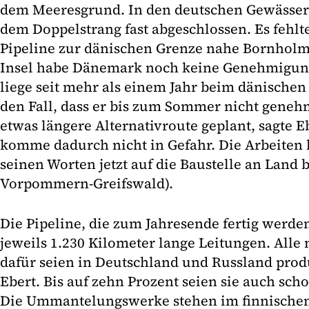
dem Meeresgrund. In den deutschen Gewässern
dem Doppelstrang fast abgeschlossen. Es fehlt
Pipeline zur dänischen Grenze nahe Bornholm
Insel habe Dänemark noch keine Genehmigung 
liege seit mehr als einem Jahr beim dänische
den Fall, dass er bis zum Sommer nicht genehm
etwas längere Alternativroute geplant, sagte E
komme dadurch nicht in Gefahr. Die Arbeiten 
seinen Worten jetzt auf die Baustelle an Land
Vorpommern-Greifswald).
Die Pipeline, die zum Jahresende fertig werden
jeweils 1.230 Kilometer lange Leitungen. Alle
dafür seien in Deutschland und Russland prod
Ebert. Bis auf zehn Prozent seien sie auch sc
Die Ummantelungswerke stehen im finnische