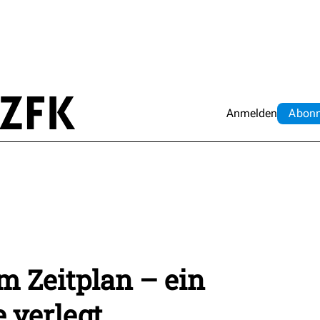
Anmelden
Abo
n
m Zeitplan – ein
e verlegt