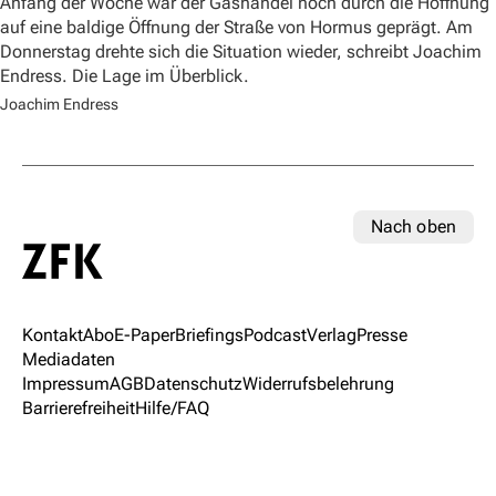
Anfang der Woche war der Gashandel noch durch die Hoffnung
auf eine baldige Öffnung der Straße von Hormus geprägt. Am
Donnerstag drehte sich die Situation wieder, schreibt Joachim
Endress. Die Lage im Überblick.
Joachim Endress
Nach oben
Kontakt
Abo
E-Paper
Briefings
Podcast
Verlag
Presse
Mediadaten
Impressum
AGB
Datenschutz
Widerrufsbelehrung
Barrierefreiheit
Hilfe/FAQ