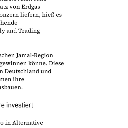
atz von Erdgas
nzern liefern, hieß es
echende
ly and Trading
ischen Jamal-Region
 gewinnen könne. Diese
in Deutschland und
hmen ihre
usbauen.
e investiert
o in Alternative