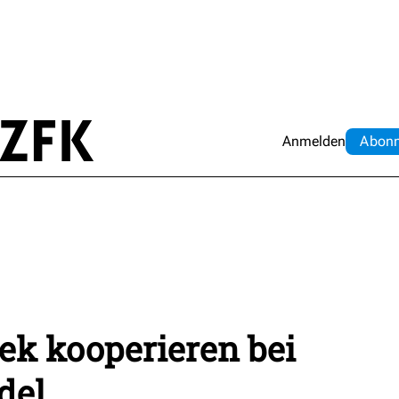
Anmelden
Abo
n
k kooperieren bei
del