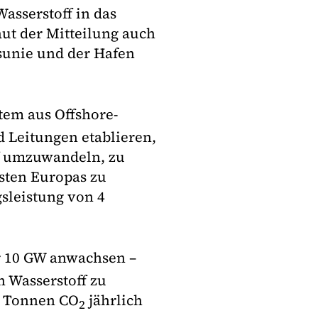
sserstoff in das
ut der Mitteilung auch
sunie und der Hafen
tem aus Offshore-
 Leitungen etablieren,
f umzuwandeln, zu
sten Europas zu
gsleistung von 4
r 10 GW anwachsen –
n Wasserstoff zu
en Tonnen CO
jährlich
2