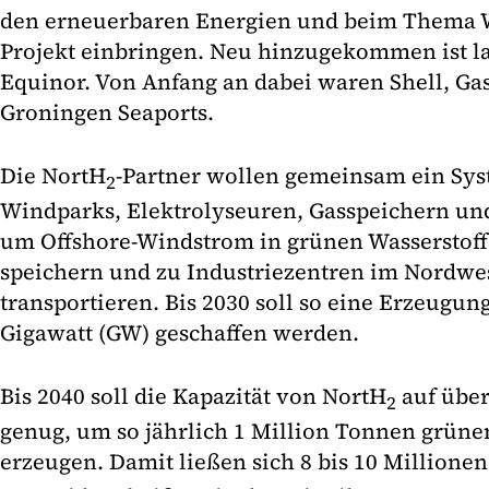
den erneuerbaren Energien und beim Thema Wa
Projekt einbringen. Neu hinzugekommen ist la
Equinor. Von Anfang an dabei waren Shell, Ga
Groningen Seaports.
Die NortH
-Partner wollen gemeinsam ein Sys
2
Windparks, Elektrolyseuren, Gasspeichern und
um Offshore-Windstrom in grünen Wasserstof
speichern und zu Industriezentren im Nordwe
transportieren. Bis 2030 soll so eine Erzeugun
Gigawatt (GW) geschaffen werden.
Bis 2040 soll die Kapazität von NortH
auf übe
2
genug, um so jährlich 1 Million Tonnen grüne
erzeugen. Damit ließen sich 8 bis 10 Million