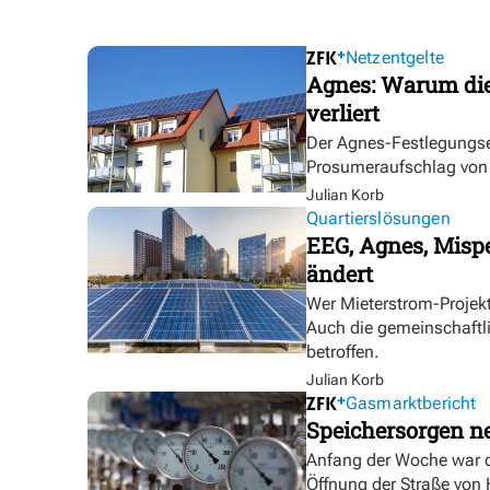
Netzentgelte
Agnes: Warum die
verliert
Der Agnes-Festlegungse
Prosumeraufschlag von bi
Julian Korb
Quartierslösungen
EEG, Agnes, Mispe
ändert
Wer Mieterstrom-Proje
Auch die gemeinschaftl
betroffen.
Julian Korb
Gasmarktbericht
Speichersorgen 
Anfang der Woche war d
Öffnung der Straße von