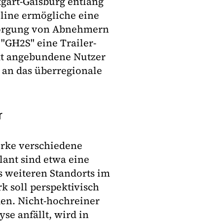
ttgart-Gaisburg entlang
eline ermögliche eine
rsorgung von Abnehmern
 "GH2S" eine Trailer-
ekt angebundene Nutzer
 an das überregionale
r
erke verschiedene
lant sind etwa eine
s weiteren Standorts im
k soll perspektivisch
en. Nicht-hochreiner
se anfällt, wird in