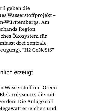
ril geben die
ues Wasserstoffprojekt –
den-Württembergs. Am
Verbands Region
liches Ökosystem für
fasst drei zentrale
zeugung), "H2 GeNeSiS"
enlich erzeugt
em Wasserstoff im "Green
Elektrolyseure, die mit
erden. Die Anlage soll
 Megawatt erreichen und