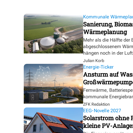
Kommunale Wärmepla
Sanierung, Biomas
Wärmeplanung
Mehr als die Hälfte der
abgeschlossenem Wärmep
hängen noch in der Luft
Julian Korb
Energie-Ticker
Ansturm auf Wasse
Großwärmepumpe
Fernwärme, Batteriespei
kommunale Energiebranc
ZFK Redaktion
EEG-Novelle 2027
Solarstrom ohne 
kleine PV-Anlage