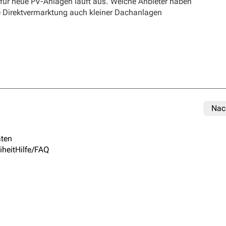
 für neue PV-Anlagen läuft aus. Welche Anbieter haben
e Direktvermarktung auch kleiner Dachanlagen
Nac
ten
iheit
Hilfe/FAQ