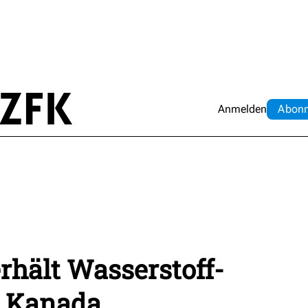
Anmelden
Abo
n
hält Wasserstoff-
s Kanada