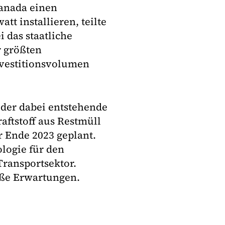
anada einen
tt installieren, teilte
 das staatliche
 größten
nvestitionsvolumen
 der dabei entstehende
raftstoff aus Restmüll
r Ende 2023 geplant.
ologie für den
ransportsektor.
oße Erwartungen.