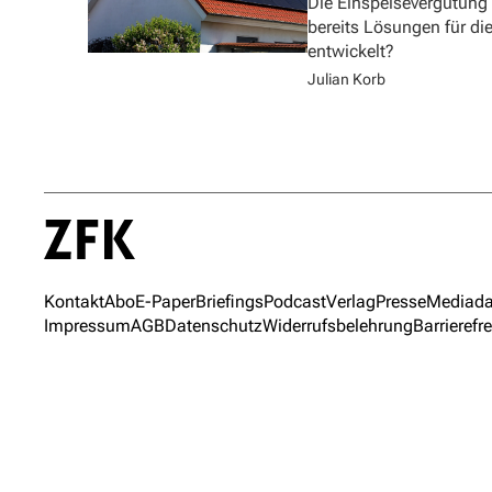
Die Einspeisevergütung
bereits Lösungen für di
entwickelt?
Julian Korb
Kontakt
Abo
E-Paper
Briefings
Podcast
Verlag
Presse
Mediada
Impressum
AGB
Datenschutz
Widerrufsbelehrung
Barrierefre