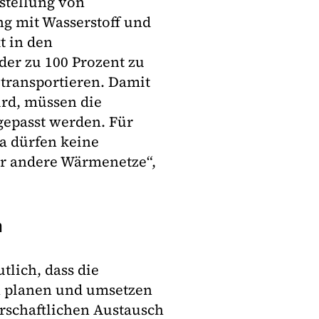
stellung von
ng mit Wasserstoff und
t in den
der zu 100 Prozent zu
transportieren. Damit
ird, müssen die
epasst werden. Für
a dürfen keine
ür andere Wärmenetze“,
n
lich, dass die
in planen und umsetzen
rschaftlichen Austausch