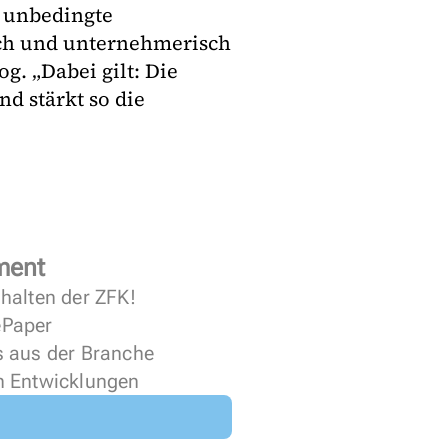
e unbedingte
ch und unternehmerisch
g. „Dabei gilt: Die
nd stärkt so die
ment
halten der ZFK!
 ePaper
s aus der Branche
n Entwicklungen