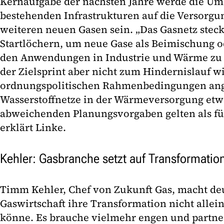
Kernaufgabe der nächsten Jahre werde die Um
bestehenden Infrastrukturen auf die Versorgu
weiteren neuen Gasen sein.
„Das Gasnetz steck
Startlöchern, um neue Gase als Beimischung o
den Anwendungen in Industrie und Wärme zu 
der Zielsprint aber nicht zum Hindernislauf w
ordnungspolitischen Rahmenbedingungen ang
Wasserstoffnetze in der Wärmeversorgung etw
abweichenden Planungsvorgaben gelten als f
erklärt Linke.
Kehler: Gasbranche setzt auf Transformatio
Timm Kehler, Chef von Zukunft Gas, macht deut
Gaswirtschaft ihre Transformation nicht alle
könne. Es brauche vielmehr engen und partne