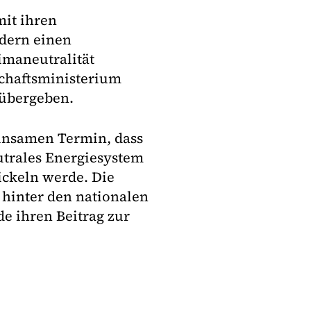
it ihren
dern einen
imaneutralität
chaftsministerium
 übergeben.
insamen Termin, dass
utrales Energiesystem
ickeln werde. Die
 hinter den nationalen
e ihren Beitrag zur