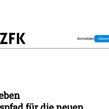
Anmelden
Abo
n
eben
pfad für die neuen