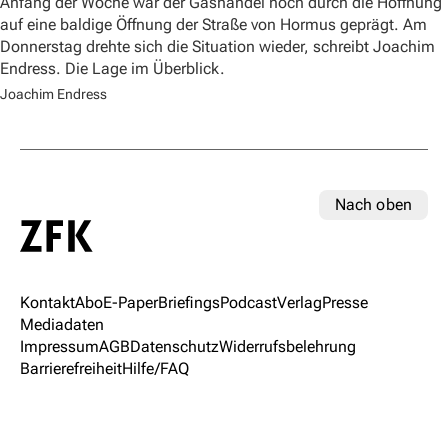
Anfang der Woche war der Gashandel noch durch die Hoffnung
auf eine baldige Öffnung der Straße von Hormus geprägt. Am
Donnerstag drehte sich die Situation wieder, schreibt Joachim
Endress. Die Lage im Überblick.
Joachim Endress
Nach oben
Kontakt
Abo
E-Paper
Briefings
Podcast
Verlag
Presse
Mediadaten
Impressum
AGB
Datenschutz
Widerrufsbelehrung
Barrierefreiheit
Hilfe/FAQ