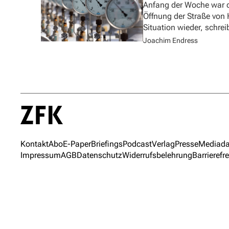
Anfang der Woche war d
Öffnung der Straße von
Situation wieder, schre
Joachim Endress
Kontakt
Abo
E-Paper
Briefings
Podcast
Verlag
Presse
Mediada
Impressum
AGB
Datenschutz
Widerrufsbelehrung
Barrierefre