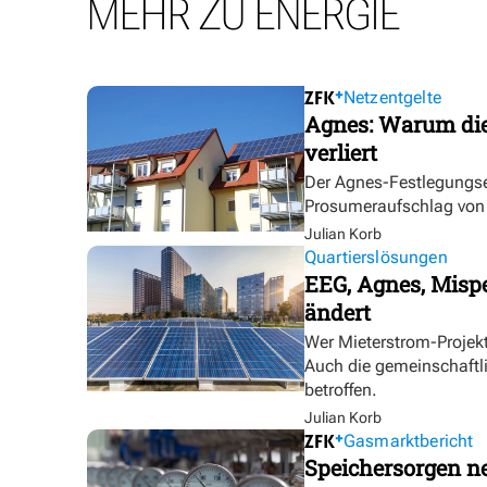
MEHR ZU ENERGIE
Netzentgelte
Agnes: Warum die
verliert
Der Agnes-Festlegungse
Prosumeraufschlag von bi
Julian Korb
Quartierslösungen
EEG, Agnes, Mispe
ändert
Wer Mieterstrom-Proje
Auch die gemeinschaftl
betroffen.
Julian Korb
Gasmarktbericht
Speichersorgen 