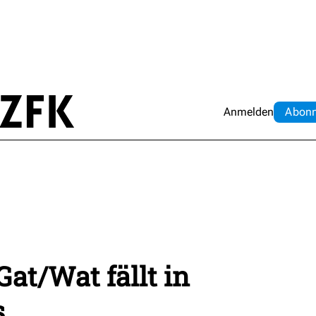
Anmelden
Abo
n
at/Wat fällt in
s