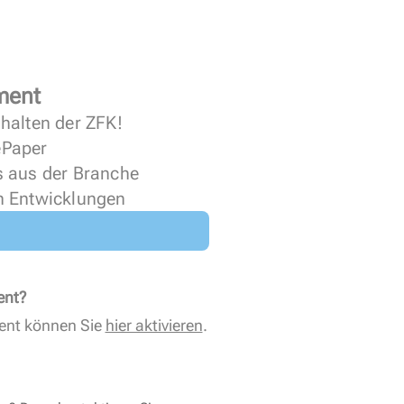
ment
halten der ZFK!
 ePaper
s aus der Branche
n Entwicklungen
ent?
ent können Sie
hier aktivieren
.