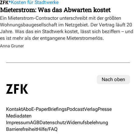
Kosten für Stadtwerke
Mieterstrom: Was das Abwarten kostet
Ein Mieterstrom-Contractor unterschreibt mit der größten
Wohnungsbaugesellschaft im Netzgebiet. Der Vertrag läuft 20
Jahre. Was das ein Stadtwerk kostet, lässt sich beziffern – und
es ist mehr als der entgangene Mieterstromerlös.
Anna Gruner
Nach oben
Kontakt
Abo
E-Paper
Briefings
Podcast
Verlag
Presse
Mediadaten
Impressum
AGB
Datenschutz
Widerrufsbelehrung
Barrierefreiheit
Hilfe/FAQ