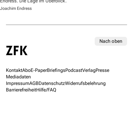
Endress. Die Lage im Überblick.
Joachim Endress
Nach oben
Kontakt
Abo
E-Paper
Briefings
Podcast
Verlag
Presse
Mediadaten
Impressum
AGB
Datenschutz
Widerrufsbelehrung
Barrierefreiheit
Hilfe/FAQ