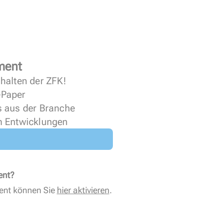
ment
halten der ZFK!
 ePaper
s aus der Branche
n Entwicklungen
ent?
ent können Sie
hier aktivieren
.