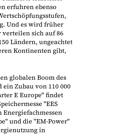
en erfuhren ebenso
Wertschöpfungsstufen,
g. Und es wird früher
verteilen sich auf 86
150 Ländern, ungeachtet
eren Kontinenten gibt,
inen globalen Boom des
d ein Zubau von 110 000
ter E Europe" findet
 Speichermesse "EES
n Energiefachmessen
ope" und die "EM-Power"
ergienutzung in