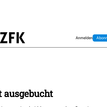
Anmelden
Abo
n
st ausgebucht