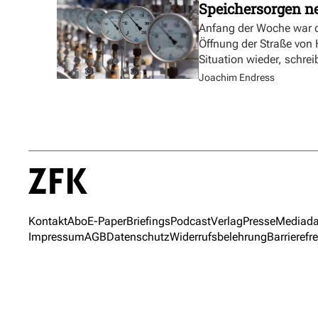
Speichersorgen 
Anfang der Woche war d
Öffnung der Straße von
Situation wieder, schre
Joachim Endress
Kontakt
Abo
E-Paper
Briefings
Podcast
Verlag
Presse
Mediada
Impressum
AGB
Datenschutz
Widerrufsbelehrung
Barrierefre