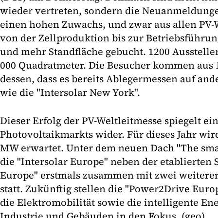
wieder vertreten, sondern die Neuanmeldung
einen hohen Zuwachs, und zwar aus allen PV-
von der Zellproduktion bis zur Betriebsführun
und mehr Standfläche gebucht. 1200 Aussteller 
000 Quadratmeter. Die Besucher kommen aus 
dessen, dass es bereits Ablegermessen auf and
wie die "Intersolar New York".
Dieser Erfolg der PV-Weltleitmesse spiegelt e
Photovoltaikmarkts wider. Für dieses Jahr wir
MW erwartet. Unter dem neuen Dach "The smar
die "Intersolar Europe" neben der etablierten
Europe" erstmals zusammen mit zwei weitere
statt. Zukünftig stellen die "Power2Drive Eur
die Elektromobilität sowie die intelligente En
Industrie und Gebäuden in den Fokus. (geo)