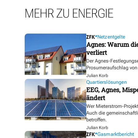
MEHR ZU ENERGIE
Netzentgelte
Agnes: Warum die
verliert
Der Agnes-Festlegungse
Prosumeraufschlag von bi
Julian Korb
Quartierslösungen
EEG, Agnes, Mispe
ändert
Wer Mieterstrom-Proje
Auch die gemeinschaftl
betroffen.
Julian Korb
Gasmarktbericht