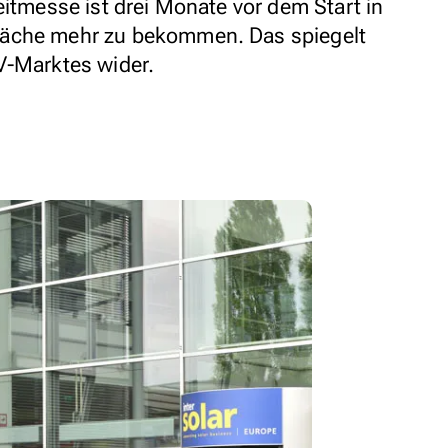
eitmesse ist drei Monate vor dem Start in
läche mehr zu bekommen. Das spiegelt
V-Marktes wider.