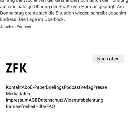
Anfang der Woche war der Gashandel noch durch die Hoffnung
auf eine baldige Öffnung der Straße von Hormus geprägt. Am
Donnerstag drehte sich die Situation wieder, schreibt Joachim
Endress. Die Lage im Überblick.
Joachim Endress
Nach oben
Kontakt
Abo
E-Paper
Briefings
Podcast
Verlag
Presse
Mediadaten
Impressum
AGB
Datenschutz
Widerrufsbelehrung
Barrierefreiheit
Hilfe/FAQ