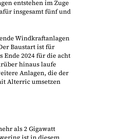
agen entstehen im Zuge
für insgesamt fünf und
hende Windkraftanlagen
er Baustart ist für
s Ende 2024 für die acht
arüber hinaus laufe
eitere Anlagen, die der
t Alterric umsetzen
ehr als 2 Gigawatt
wering ist in diesem