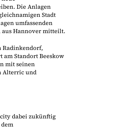
eiben. Die Anlagen
leichnamigen Stadt
nlagen umfassenden
aus Hannover mitteilt.
h Radinkendorf,
ert am Standort Beeskow
n mit seinen
 Alterric und
city dabei zukünftig
n dem