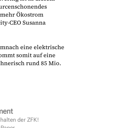
ourcenschonendes
n mehr Ökostrom
city-CEO Susanna
mnach eine elektrische
ommt somit auf eine
chnerisch rund 85 Mio.
ment
halten der ZFK!
 ePaper