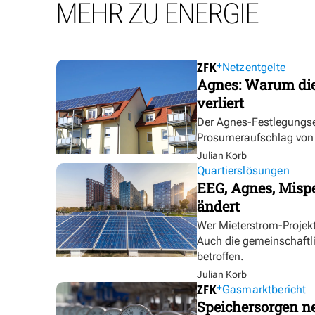
MEHR ZU ENERGIE
Netzentgelte
Agnes: Warum die
verliert
Der Agnes-Festlegungse
Prosumeraufschlag von bi
Julian Korb
Quartierslösungen
EEG, Agnes, Mispe
ändert
Wer Mieterstrom-Proje
Auch die gemeinschaftl
betroffen.
Julian Korb
Gasmarktbericht
Speichersorgen 