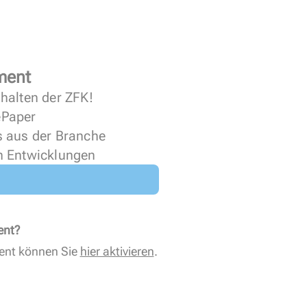
ment
halten der ZFK!
 ePaper
s aus der Branche
n Entwicklungen
ent?
ent können Sie
hier aktivieren
.