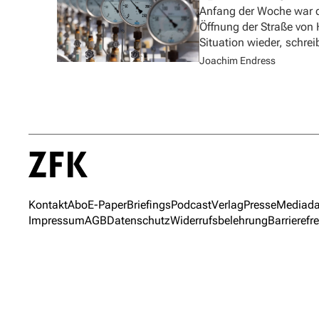
Anfang der Woche war d
Öffnung der Straße von
Situation wieder, schre
Joachim Endress
Kontakt
Abo
E-Paper
Briefings
Podcast
Verlag
Presse
Mediada
Impressum
AGB
Datenschutz
Widerrufsbelehrung
Barrierefre