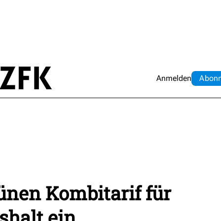
Anmelden
Abo
n
ünen Kombitarif für
shalt ein