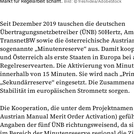
Markt für Regelarbeit schafft.
Bild: © freshidea/AdobeStock
Seit Dezember 2019 tauschen die deutschen
Übertragungsnetzbetreiber (ÜNB) 50Hertz, Am
TransnetBW sowie die österreichische Austria
sogenannte „Minutenreserve“ aus. Damit koo
und Österreich als erste Staaten in Europa bei 
Regelreservearten. Die Aktivierung von Minut
innerhalb von 15 Minuten. Sie wird nach „Pri
„Sekundärreserve“ eingesetzt. Die Zusammenar
Stabilität im europäischen Stromnetz sorgen.
Die Kooperation, die unter dem Projektnam
Austrian Manual Merit Order Activation) gefüh
Angaben der fünf ÜNB richtungsweisend, da sie
im Bereich der Minutenreserve regional die Zi