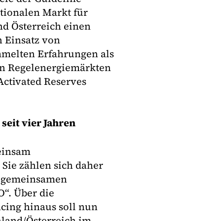
ationalen Markt für
nd Österreich einen
 Einsatz von
mmelten Erfahrungen als
von Regelenergiemärkten
Activated Reserves
seit vier Jahren
einsam
Sie zählen sich daher
ur gemeinsamen
“. Über die
cing hinaus soll nun
hland/Österreich im