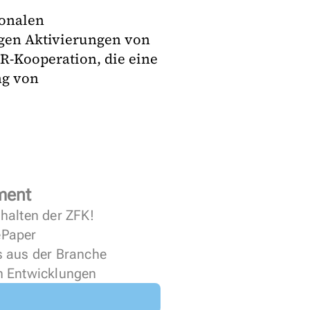
ionalen
igen Aktivierungen von
R-Kooperation, die eine
ng von
ment
halten der ZFK!
 ePaper
s aus der Branche
n Entwicklungen