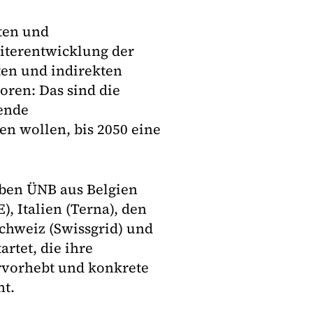
äten und
iterentwicklung der
ten und indirekten
oren: Das sind die
ende
en wollen, bis 2050 eine
ben ÜNB aus Belgien
), Italien (Terna), den
Schweiz (Swissgrid) und
rtet, die ihre
rvorhebt und konkrete
nt.