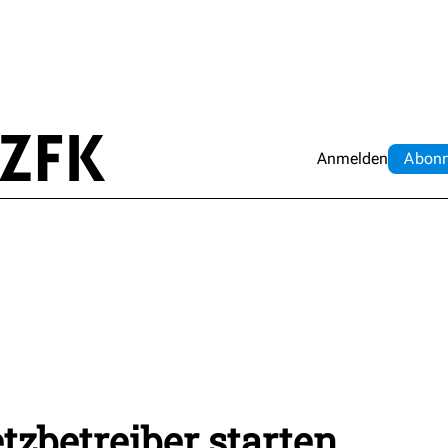
Anmelden
Abo
n
zbetreiber starten