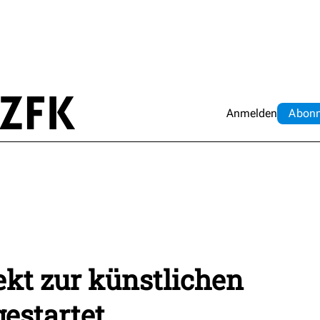
Anmelden
Abo
n
kt zur künstlichen
estartet