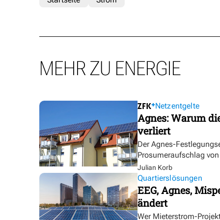
MEHR ZU ENERGIE
Netzentgelte
Agnes: Warum die
verliert
Der Agnes-Festlegungse
Prosumeraufschlag von bi
Julian Korb
Quartierslösungen
EEG, Agnes, Mispe
ändert
Wer Mieterstrom-Proje