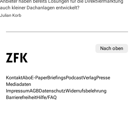
Anbieter haben bereits Lösungen für die Direktvermarktung
auch kleiner Dachanlagen entwickelt?
Julian Korb
Nach oben
Kontakt
Abo
E-Paper
Briefings
Podcast
Verlag
Presse
Mediadaten
Impressum
AGB
Datenschutz
Widerrufsbelehrung
Barrierefreiheit
Hilfe/FAQ