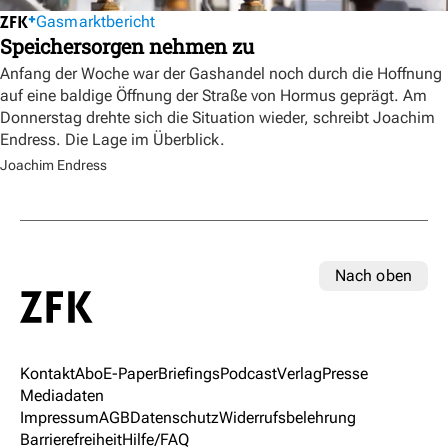
Gasmarktbericht
Speichersorgen nehmen zu
Anfang der Woche war der Gashandel noch durch die Hoffnung
auf eine baldige Öffnung der Straße von Hormus geprägt. Am
Donnerstag drehte sich die Situation wieder, schreibt Joachim
Endress. Die Lage im Überblick.
Joachim Endress
Nach oben
Kontakt
Abo
E-Paper
Briefings
Podcast
Verlag
Presse
Mediadaten
Impressum
AGB
Datenschutz
Widerrufsbelehrung
Barrierefreiheit
Hilfe/FAQ