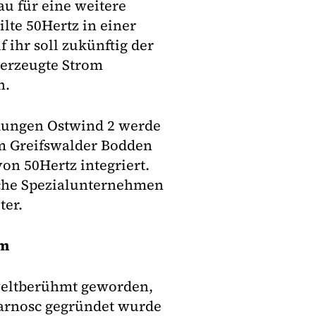
u für eine weitere
lte 50Hertz in einer
ihr soll zukünftig der
 erzeugte Strom
n.
dungen Ostwind 2 werde
 Greifswalder Bodden
on 50Hertz integriert.
sche Spezialunternehmen
ter.
rm
 weltberühmt geworden,
darnosc gegründet wurde