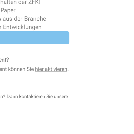
halten der ZFK!
 ePaper
s aus der Branche
n Entwicklungen
ent?
ent können Sie
hier aktivieren
.
en? Dann kontaktieren Sie unsere