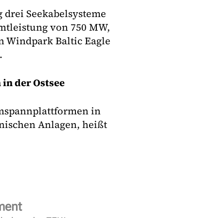
g drei Seekabelsysteme
mtleistung von 750 MW,
n Windpark Baltic Eagle
.
in der Ostsee
Umspannplattformen in
hnischen Anlagen, heißt
ment