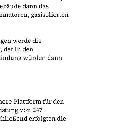
Gebäude dann das
rmatoren, gasisolierten
.
ügen werde die
, der in den
ründung würden dann
hore-Plattform für den
eistung von 247
chließend erfolgten die