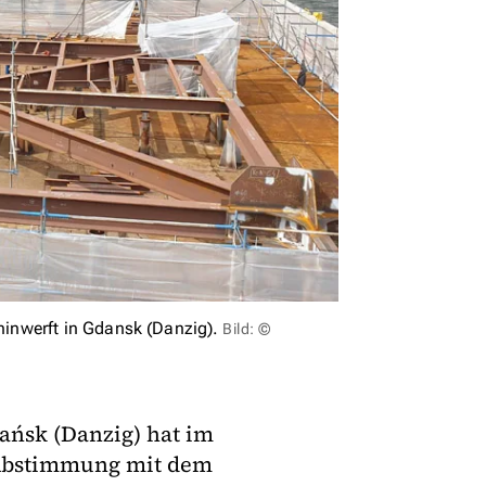
inwerft in Gdansk (Danzig).
Bild: ©
ańsk (Danzig) hat im
 Abstimmung mit dem