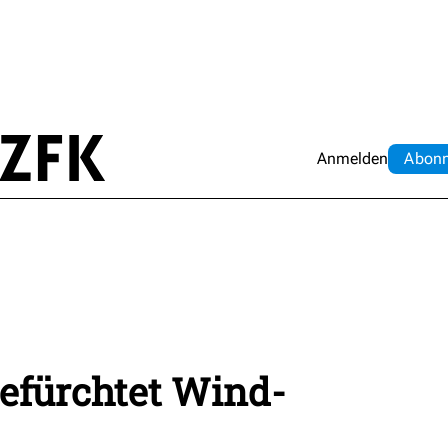
Anmelden
Abo
n
befürchtet Wind-