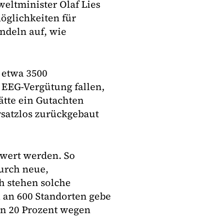
eltminister Olaf Lies
möglichkeiten für
andeln auf, wie
 etwa 3500
 EEG-Vergütung fallen,
ätte ein Gutachten
rsatzlos zurückgebaut
owert werden. So
urch neue,
h stehen solche
 an 600 Standorten gebe
n 20 Prozent wegen