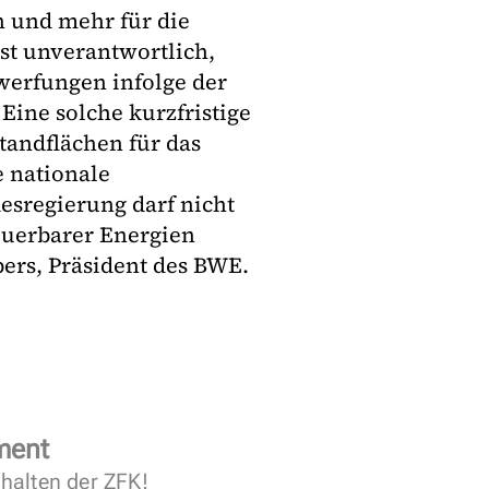
en und mehr für die
st unverantwortlich,
rwerfungen infolge der
ine solche kurzfristige
tandflächen für das
e nationale
esregierung darf nicht
euerbarer Energien
bers, Präsident des BWE.
ment
halten der ZFK!