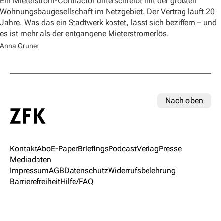
Ein Mieterstrom-Contractor unterschreibt mit der größten
Wohnungsbaugesellschaft im Netzgebiet. Der Vertrag läuft 20
Jahre. Was das ein Stadtwerk kostet, lässt sich beziffern – und
es ist mehr als der entgangene Mieterstromerlös.
Anna Gruner
Nach oben
Kontakt
Abo
E-Paper
Briefings
Podcast
Verlag
Presse
Mediadaten
Impressum
AGB
Datenschutz
Widerrufsbelehrung
Barrierefreiheit
Hilfe/FAQ