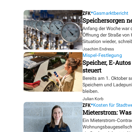
Gasmarktbericht
Speichersorgen 
Anfang der Woche war d
Öffnung der Straße von
Situation wieder, schre
Joachim Endress
Mispel-Festlegung
Speicher, E-Autos
steuert
Bereits am 1. Oktober s
Speichern und Ladepunk
bleiben.
Julian Korb
Kosten für Stadtw
Mieterstrom: Was
Ein Mieterstrom-Contrac
Wohnungsbaugesellschaf