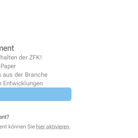
ment
halten der ZFK!
 ePaper
s aus der Branche
n Entwicklungen
ent?
ent können Sie
hier aktivieren
.