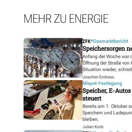
MEHR ZU ENERGIE
Gasmarktbericht
Speichersorgen 
Anfang der Woche war d
Öffnung der Straße von
Situation wieder, schre
Joachim Endress
Mispel-Festlegung
Speicher, E-Autos
steuert
Bereits am 1. Oktober s
Speichern und Ladepunk
bleiben.
Julian Korb