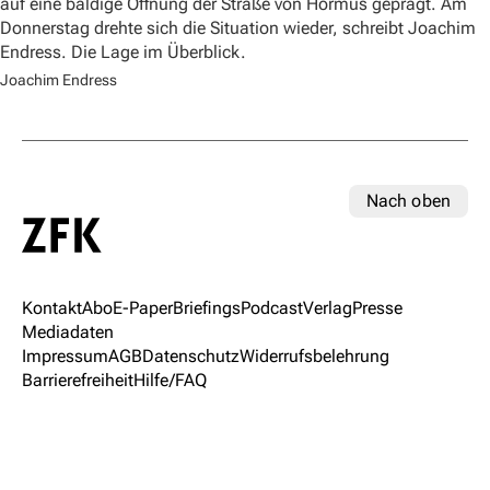
auf eine baldige Öffnung der Straße von Hormus geprägt. Am
Donnerstag drehte sich die Situation wieder, schreibt Joachim
Endress. Die Lage im Überblick.
Joachim Endress
Nach oben
Kontakt
Abo
E-Paper
Briefings
Podcast
Verlag
Presse
Mediadaten
Impressum
AGB
Datenschutz
Widerrufsbelehrung
Barrierefreiheit
Hilfe/FAQ