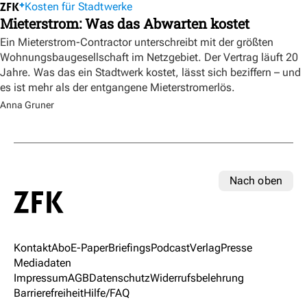
Kosten für Stadtwerke
Mieterstrom: Was das Abwarten kostet
Ein Mieterstrom-Contractor unterschreibt mit der größten
Wohnungsbaugesellschaft im Netzgebiet. Der Vertrag läuft 20
Jahre. Was das ein Stadtwerk kostet, lässt sich beziffern – und
es ist mehr als der entgangene Mieterstromerlös.
Anna Gruner
Nach oben
Kontakt
Abo
E-Paper
Briefings
Podcast
Verlag
Presse
Mediadaten
Impressum
AGB
Datenschutz
Widerrufsbelehrung
Barrierefreiheit
Hilfe/FAQ