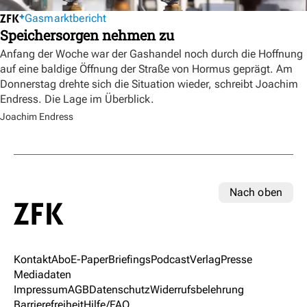
Gasmarktbericht
Speichersorgen nehmen zu
Anfang der Woche war der Gashandel noch durch die Hoffnung
auf eine baldige Öffnung der Straße von Hormus geprägt. Am
Donnerstag drehte sich die Situation wieder, schreibt Joachim
Endress. Die Lage im Überblick.
Joachim Endress
Nach oben
Kontakt
Abo
E-Paper
Briefings
Podcast
Verlag
Presse
Mediadaten
Impressum
AGB
Datenschutz
Widerrufsbelehrung
Barrierefreiheit
Hilfe/FAQ