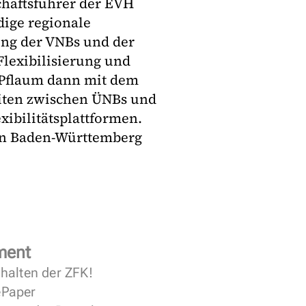
chäftsführer der EVH
dige regionale
ung der VNBs und der
Flexibilisierung und
 Pflaum dann mit dem
iten zwischen ÜNBs und
ibilitätsplattformen.
 in Baden-Württemberg
ment
halten der ZFK!
 ePaper