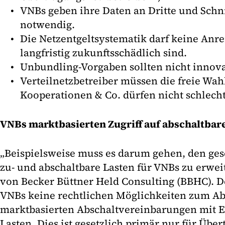
VNBs geben ihre Daten an Dritte und Schnit
notwendig.
Die Netzentgeltsystematik darf keine Anrei
langfristig zukunftsschädlich sind.
Unbundling-Vorgaben sollten nicht innova
Verteilnetzbetreiber müssen die freie Wahl
Kooperationen & Co. dürfen nicht schlecht
VNBs marktbasierten Zugriff auf abschaltbar
„Beispielsweise muss es darum gehen, den g
zu- und abschaltbare Lasten für VNBs zu erwei
von Becker Büttner Held Consulting (BBHC). D
VNBs keine rechtlichen Möglichkeiten zum Ab
marktbasierten Abschaltvereinbarungen mit 
Lasten. Dies ist gesetzlich primär nur für Übe