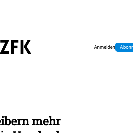
Anmelden
Abo
n
eibern mehr