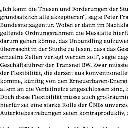
„Ich kann die Thesen und Forderungen der Stu
grundsätzlich alle akzeptieren“, sagte Peter Fr
Bundesnetzagentur. Wobei er dann im Nachklap
geltende Ordnungsrahmen die Messlatte hierfü
darum gehen könne, das Unbundling aufzuwei
überrascht in der Studie zu lesen, dass das G
einzelne Zellen verlegt werden soll“, sagte da
Geschäftsführer der Transnet BW. Zwar müsste 
der Flexibilität, die derzeit aus konventionel
komme, künftig von den Erneuerbaren-Energi
allem an die Verteilnetze angeschlossen sind, 
Doch diese Flexibilität müsse auch großräumi
hierfür sei eine starke Rolle der ÜNBs unverzi
Autarkiebestrebungen seien kontraproduktiv, 