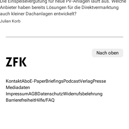
Die Einspeisevergütung für neue PV-Anlagen läuft aus. Welche
Anbieter haben bereits Lösungen für die Direktvermarktung
auch kleiner Dachanlagen entwickelt?
Julian Korb
Nach oben
Kontakt
Abo
E-Paper
Briefings
Podcast
Verlag
Presse
Mediadaten
Impressum
AGB
Datenschutz
Widerrufsbelehrung
Barrierefreiheit
Hilfe/FAQ