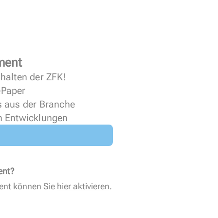
ment
halten der ZFK!
 ePaper
s aus der Branche
n Entwicklungen
ent?
ent können Sie
hier aktivieren
.