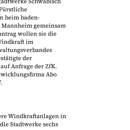
Stadtwerke Schwäbisch
Fürstliche
n beim baden-
in Mannheim gemeinsam
ntrag wollen sie die
Windkraft im
waltungsverbandes
stätigte der
 auf Anfrage der ZfK.
ntwicklungsfirma Abo
.
ere Windkraftanlagen in
 die Stadtwerke sechs