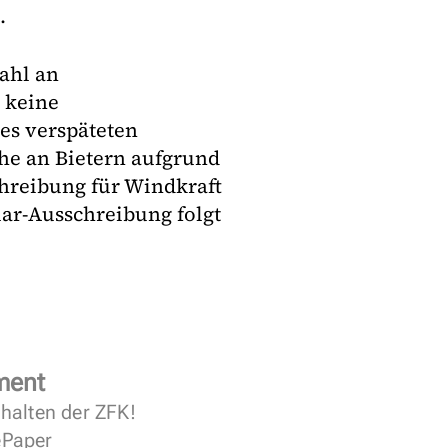
.
ahl an
 keine
es verspäteten
ihe an Bietern aufgrund
hreibung für Windkraft
olar-Ausschreibung folgt
ment
halten der ZFK!
 ePaper