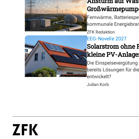
Ansturm auf Wasse
Großwärmepumpe
Fernwärme, Batteriespei
kommunale Energiebranc
ZFK Redaktion
EEG-Novelle 2027
Solarstrom ohne 
kleine PV-Anlage
Die Einspeisevergütung
bereits Lösungen für di
entwickelt?
Julian Korb