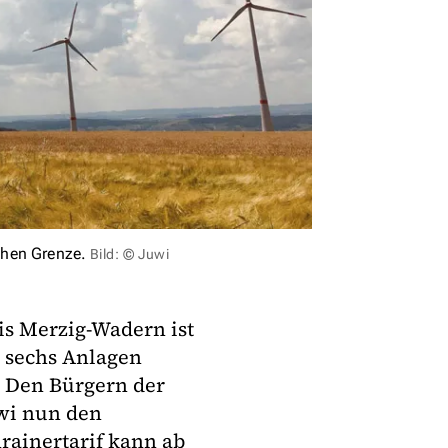
chen Grenze.
Bild: © Juwi
is Merzig-Wadern ist
e sechs Anlagen
. Den Bürgern der
uwi nun den
rainertarif kann ab