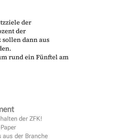
tzziele der
ozent der
sollen dann aus
den.
m rund ein Fünftel am
ment
halten der ZFK!
 ePaper
s aus der Branche