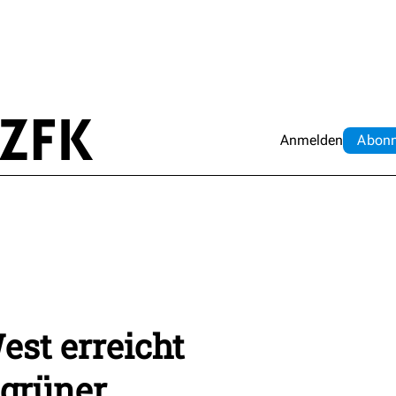
Anmelden
Abo
n
est erreicht
 grüner