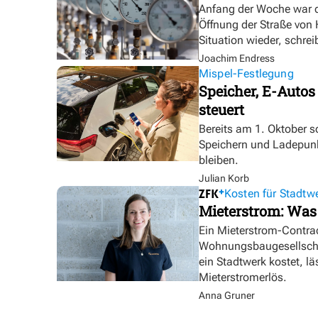
Anfang der Woche war d
Öffnung der Straße von
Situation wieder, schre
Joachim Endress
Mispel-Festlegung
Speicher, E-Autos
steuert
Bereits am 1. Oktober s
Speichern und Ladepunk
bleiben.
Julian Korb
Kosten für Stadtw
Mieterstrom: Was
Ein Mieterstrom-Contrac
Wohnungsbaugesellschaf
ein Stadtwerk kostet, lä
Mieterstromerlös.
Anna Gruner