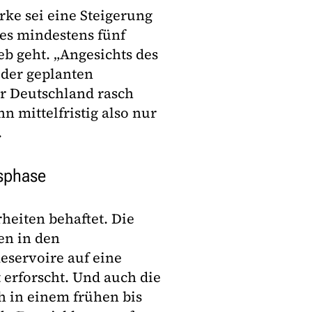
ke sei eine Steigerung
es mindestens fünf
eb geht. „Angesichts des
 der geplanten
für Deutschland rasch
n mittelfristig also nur
.
gsphase
heiten behaftet. Die
en in den
eservoire auf eine
 erforscht. Und auch die
h in einem frühen bis