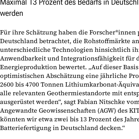
Maximal 13 Prozent des Bedarfs in Deutsch
werden
Für ihre Schätzung haben die Forscher*innen p
Deutschland betrachtet, die Rohstoffmärkte an
unterschiedliche Technologien hinsichtlich ihr
Anwendbarkeit und Integrationsfähigkeit für 
Energieproduktion bewertet. „Auf dieser Basis 
optimistischen Abschätzung eine jährliche Pr
2600 bis 4700 Tonnen Lithiumkarbonat-Äquiva
alle relevanten Geothermiestandorte mit ent
ausgerüstet werden“, sagt Fabian Nitschke vom 
Angewandte Geowissenschaften (AGW) des KIT
könnten wir etwa zwei bis 13 Prozent des Jahr
Batteriefertigung in Deutschland decken.“