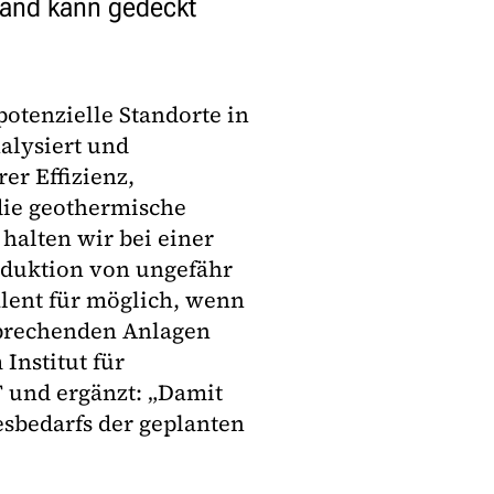
land kann gedeckt
otenzielle Standorte in
alysiert und
er Effizienz,
die geothermische
halten wir bei einer
oduktion von ungefähr
lent für möglich, wenn
sprechenden Anlagen
Institut für
 und ergänzt: „Damit
esbedarfs der geplanten