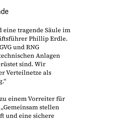
nde
d eine tragende Säule im
tsführer Phillip Erdle.
n GVG und RNG
 technischen Anlagen
rüstet sind. Wir
r Verteilnetze als
g.“
 zu einem Vorreiter für
 „Gemeinsam stellen
t und eine sichere