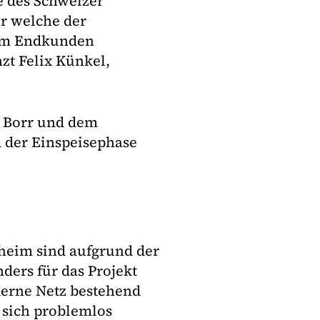
e des Schweizer
r welche der
eim Endkunden
zt Felix Künkel,
, Borr und dem
 der Einspeisephase
heim sind aufgrund der
ders für das Projekt
derne Netz bestehend
t sich problemlos