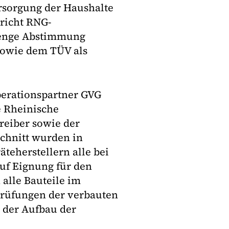
rsorgung der Haushalte
pricht RNG-
e enge Abstimmung
sowie dem TÜV als
perationspartner GVG
e Rheinische
treiber sowie der
schnitt wurden in
eherstellern alle bei
uf Eignung für den
 alle Bauteile im
prüfungen der verbauten
 der Aufbau der