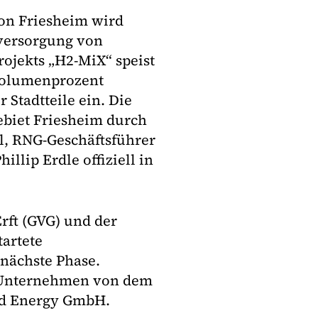
on Friesheim wird
eversorgung von
ojekts „H2-MiX“ speist
 Volumenprozent
r Stadtteile ein. Die
ebiet Friesheim durch
el, RNG-Geschäftsführer
llip Erdle offiziell in
rft (GVG) und der
artete
 nächste Phase.
n Unternehmen von dem
nd Energy GmbH.