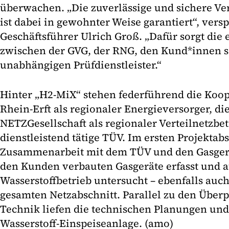
überwachen. „Die zuverlässige und sichere Ve
ist dabei in gewohnter Weise garantiert“, vers
Geschäftsführer Ulrich Groß. „Dafür sorgt di
zwischen der GVG, der RNG, den Kund*innen 
unabhängigen Prüfdienstleister.“
Hinter „H2-MiX“ stehen federführend die Koo
Rhein-Erft als regionaler Energieversorger, di
NETZGesellschaft als regionaler Verteilnetzbe
dienstleistend tätige TÜV. Im ersten Projektab
Zusammenarbeit mit dem TÜV und den Gasgerät
den Kunden verbauten Gasgeräte erfasst und a
Wasserstoffbetrieb untersucht – ebenfalls auch
gesamten Netzabschnitt. Parallel zu den Über
Technik liefen die technischen Planungen und
Wasserstoff-Einspeiseanlage. (amo)