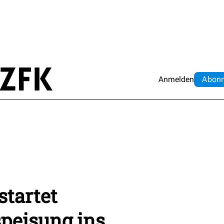
Anmelden
Abo
n
startet
peisung ins