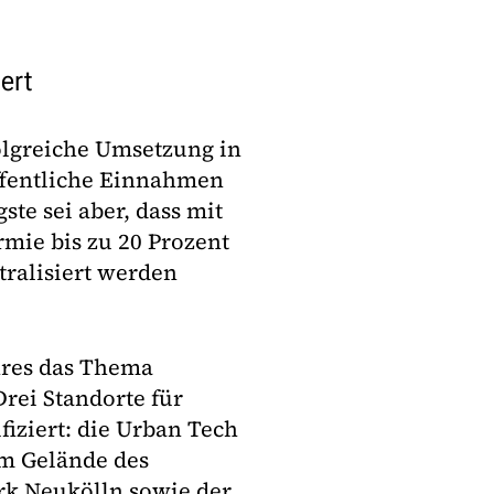
iert
olgreiche Umsetzung in
ffentliche Einnahmen
te sei aber, dass mit
mie bis zu 20 Prozent
ralisiert werden
hres das Thema
rei Standorte für
iziert: die Urban Tech
m Gelände des
rk Neukölln sowie der