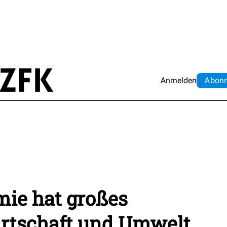
Anmelden
Abo
n
mie hat großes
irtschaft und Umwelt