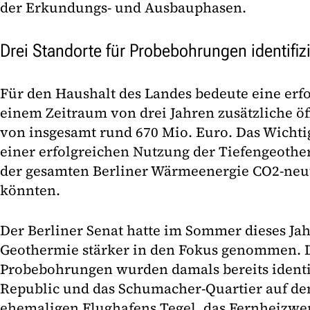
der Erkundungs- und Ausbauphasen.
Drei Standorte für Probebohrungen identifiz
Für den Haushalt des Landes bedeute eine erf
einem Zeitraum von drei Jahren zusätzliche ö
von insgesamt rund 670 Mio. Euro. Das Wichtigs
einer erfolgreichen Nutzung der Tiefengeother
der gesamten Berliner Wärmeenergie CO2-neut
könnten.
Der Berliner Senat hatte im Sommer dieses Ja
Geothermie stärker in den Fokus genommen. D
Probebohrungen wurden damals bereits identif
Republic und das Schumacher-Quartier auf de
ehemaligen Flughafens Tegel, das Fernheizwe