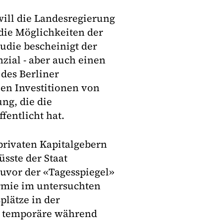
will die Landesregierung
die Möglichkeiten der
udie bescheinigt der
ial - aber auch einen
des Berliner
en Investitionen von
ung, die die
fentlicht hat.
privaten Kapitalgebern
sste der Staat
zuvor der «Tagesspiegel»
rmie im untersuchten
plätze in der
00 temporäre während