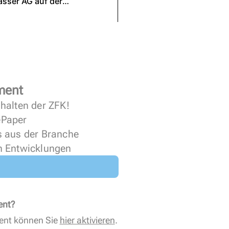
ment
halten der ZFK!
 ePaper
s aus der Branche
n Entwicklungen
ent?
ent können Sie
hier aktivieren
.