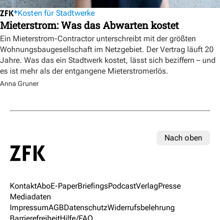
Kosten für Stadtwerke
Mieterstrom: Was das Abwarten kostet
Ein Mieterstrom-Contractor unterschreibt mit der größten
Wohnungsbaugesellschaft im Netzgebiet. Der Vertrag läuft 20
Jahre. Was das ein Stadtwerk kostet, lässt sich beziffern – und
es ist mehr als der entgangene Mieterstromerlös.
Anna Gruner
Nach oben
Kontakt
Abo
E-Paper
Briefings
Podcast
Verlag
Presse
Mediadaten
Impressum
AGB
Datenschutz
Widerrufsbelehrung
Barrierefreiheit
Hilfe/FAQ