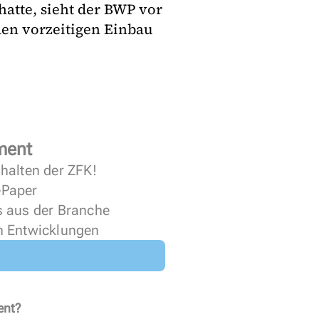
hatte, sieht der BWP vor
den vorzeitigen Einbau
ment
halten der ZFK!
 ePaper
s aus der Branche
n Entwicklungen
ent?