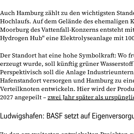
Auch Hamburg zählt zu den wichtigsten Stando
Hochlaufs. Auf dem Gelände des ehemaligen 
Moorburg des Vattenfall-Konzerns entsteht m
Hydrogen Hub" eine Elektrolyseanlage mit 10
Der Standort hat eine hohe Symbolkraft: Wo f
erzeugt wurde, soll künftig grüner Wasserstoff
Perspektivisch soll die Anlage Industrieunte
Hafenstandort versorgen und Hamburg zu ein
Verteilknoten entwickeln. Hier wird der Produ
2027 angepeilt –
zwei Jahr später als urspüngli
Ludwigshafen: BASF setzt auf Eigenversorg