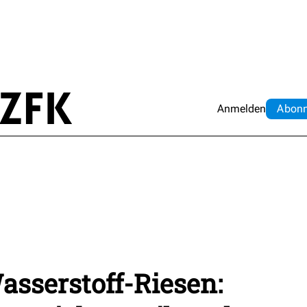
Anmelden
Abo
n
sserstoff-Riesen: