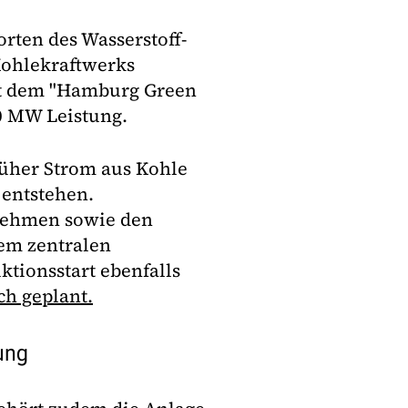
rten des Wasserstoff-
Kohlekraftwerks
it dem "Hamburg Green
0 MW Leistung.
rüher Strom aus Kohle
 entstehen.
rnehmen sowie den
em zentralen
ktionsstart ebenfalls
ch geplant.
ung