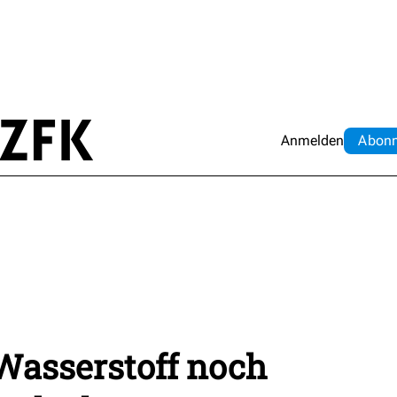
Anmelden
Abo
n
asserstoff noch