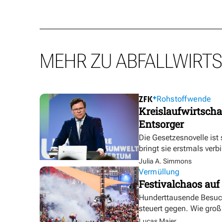
MEHR ZU ABFALLWIRT
Rohstoffwende
Kreislaufwirtscha
Entsorger
Die Gesetzesnovelle ist
bringt sie erstmals verb
Julia A. Simmons
Vermüllung
Festivalchaos au
Hunderttausende Besuch
steuert gegen. Wie gro
Lucas Maier