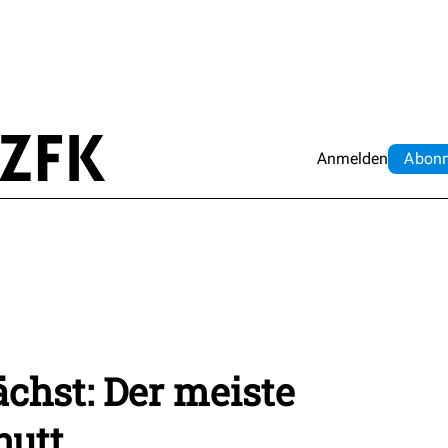
Anmelden
Abo
n
chst: Der meiste
hutt