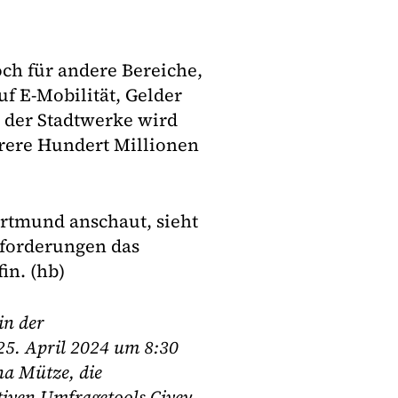
h für andere Bereiche,
f E-Mobilität, Gelder
e der Stadtwerke wird
hrere Hundert Millionen
tmund anschaut, sieht
sforderungen das
in. (hb)
in der
5. April 2024 um 8:30
na Mütze, die
tiven Umfragetools Civey