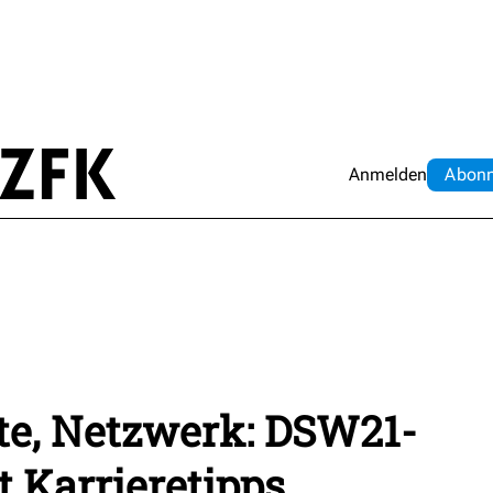
Anmelden
Abo
n
te, Netzwerk: DSW21-
t Karrieretipps