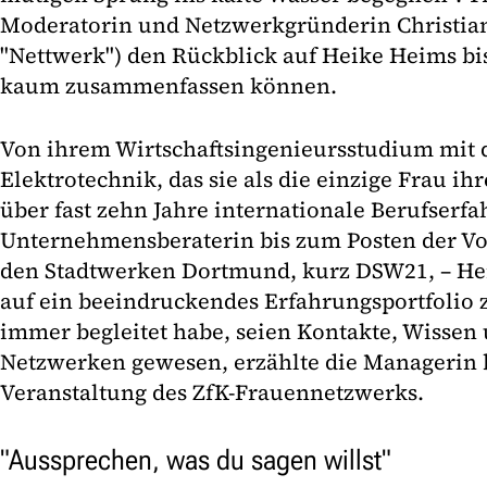
Moderatorin und Netzwerkgründerin Christian
"Nettwerk") den Rückblick auf Heike Heims b
kaum zusammenfassen können.
Von ihrem Wirtschaftsingenieursstudium mit 
Elektrotechnik, das sie als die einzige Frau ih
über fast zehn Jahre internationale Berufserfa
Unternehmensberaterin bis zum Posten der Vo
den Stadtwerken Dortmund, kurz DSW21, – Heim
auf ein beeindruckendes Erfahrungsportfolio z
immer begleitet habe, seien Kontakte, Wissen
Netzwerken gewesen, erzählte die Managerin b
Veranstaltung des ZfK-Frauennetzwerks.
"Aussprechen, was du sagen willst"