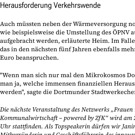
Herausforderung Verkehrswende
Auch müssten neben der Wärmeversorgung noc
wie beispielsweise die Umstellung des ÖPNV au
aufgebracht werden, erläuterte Heim. Im Fall
das in den nächsten fünf Jahren ebenfalls me
Euro beanspruchen.
"Wenn man sich nur mal den Mikrokosmos Dor
man ja, welche immensen finanziellen Herau
werden", sagte die Dortmunder Stadtwerkechef
Die nächste Veranstaltung des Netzwerks „Frauen 
Kommunalwirtschaft – powered by ZfK“ wird am 2
Uhr stattfinden. Als Topspeakerin dürfen wir Jani
Mitbegründerin und Geschäftsführerin des innova