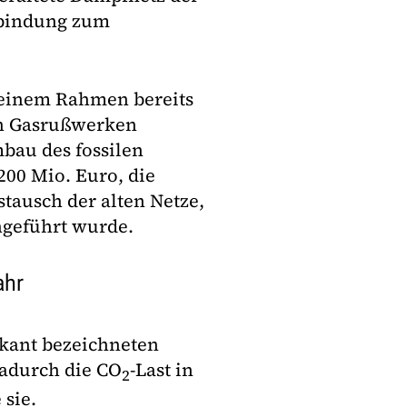
erbindung zum
leinem Rahmen bereits
en Gasrußwerken
bau des fossilen
200 Mio. Euro, die
tausch der alten Netze,
hgeführt wurde.
ahr
skant bezeichneten
dadurch die CO
-Last in
2
 sie.