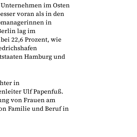
 Unternehmen im Osten
esser voran als in den
opmanagerinnen in
erlin lag im
bei 22,6 Prozent, wie
iedrichshafen
dtstaaten Hamburg und
hter in
nleiter Ulf Papenfuß.
gung von Frauen am
on Familie und Beruf in